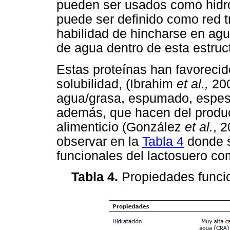
pueden ser usados como hidro
puede ser definido como red t
habilidad de hincharse en agua
de agua dentro de esta estru
Estas proteínas han favoreci
solubilidad, (Ibrahim
et al.,
200
agua/grasa, espumado, espesa
además, que hacen del produc
alimenticio (González
et al.
, 
observar en la
Tabla 4
donde s
funcionales del lactosuero co
Tabla 4.
Propiedades funcio