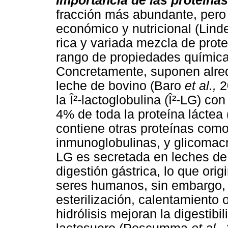
Importancia de las proteínas
fracción más abundante, pero 
económico y nutricional (Lind
rica y variada mezcla de pro
rango de propiedades químicas
Concretamente, suponen alred
leche de bovino (Baro
et al.,
2
la Î²-lactoglobulina (Î²-LG) c
4% de toda la proteína láctea
contiene otras proteínas como,
inmunoglobulinas, y glicomac
LG es secretada en leches de 
digestión gástrica, lo que orig
seres humanos, sin embargo, 
esterilización, calentamiento o
hidrólisis mejoran la digestibi