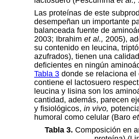
lactosuero (Pescumma
et al.,
Las proteínas de este subprod
desempeñan un importante pap
balanceada fuente de aminoá
2003; Ibrahim
et al.,
2005), ade
su contenido en leucina, tript
azufrados), tienen una calidad
deficientes en ningún aminoác
Tabla 3
donde se relaciona el
contiene el lactosuero respec
leucina y lisina son los amin
cantidad, además, parecen ej
y fisiológicos,
in vivo,
potencia
humoral como celular (Baro
et
Tabla 3.
Composición en am
proteína) (Li