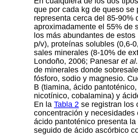
En cualquiera de los dos tipo
que por cada kg de queso se 
representa cerca del 85-90% d
aproximadamente el 55% de su
los más abundantes de estos n
p/v), proteínas solubles (0,6-0
sales minerales (8-10% de ex
Londoño, 2006; Panesar
et al.
de minerales donde sobresale 
fósforo, sodio y magnesio. Cu
B (tiamina, ácido pantoténico, 
nicotínico, cobalamina) y áci
En la
Tabla 2
se registran los
concentración y necesidades 
ácido pantoténico presenta l
seguido de ácido ascórbico c