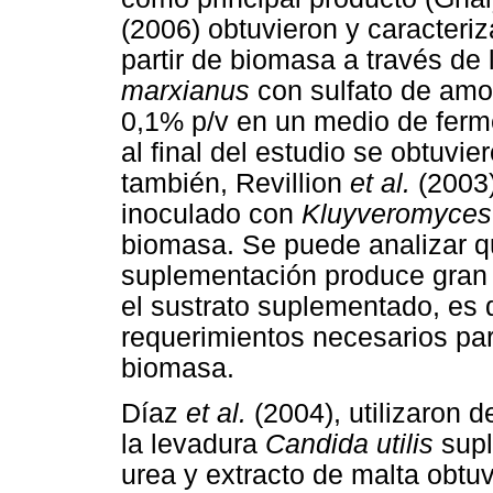
(2006) obtuvieron y caracteri
partir de biomasa a través de
marxianus
con sulfato de amon
0,1% p/v en un medio de ferm
al final del estudio se obtuvi
también, Revillion
et al.
(2003)
inoculado con
Kluyveromyces
biomasa. Se puede analizar que
suplementación produce gran
el sustrato suplementado, es d
requerimientos necesarios par
biomasa.
Díaz
et al.
(2004), utilizaron 
la levadura
Candida utilis
sup
urea y extracto de malta obtuv