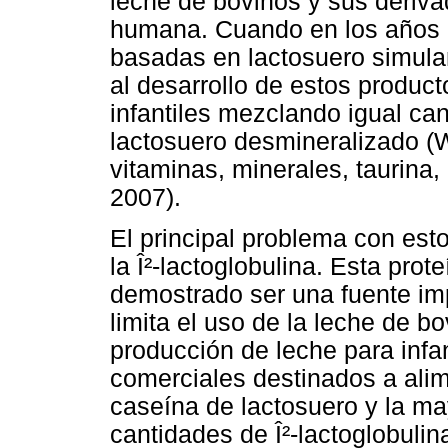
leche de bovinos y sus deriva
humana. Cuando en los años 7
basadas en lactosuero simulan
al desarrollo de estos producto
infantiles mezclando igual c
lactosuero desmineralizado (
vitaminas, minerales, taurina,
2007).
El principal problema con esto
la Î²-lactoglobulina. Esta pro
demostrado ser una fuente impo
limita el uso de la leche de b
producción de leche para infa
comerciales destinados a alim
caseína de lactosuero y la ma
cantidades de Î²-lactoglobulin