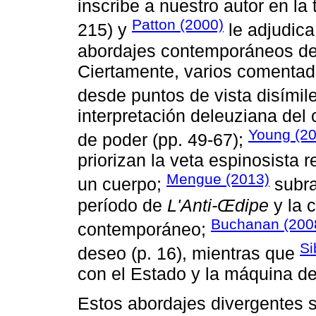
inscribe a nuestro autor en la t
Patton (2000)
215) y
le adjudica
abordajes contemporáneos de l
Ciertamente, varios comentad
desde puntos de vista disímil
interpretación deleuziana del
Young (2
de poder (pp. 49-67);
priorizan la veta espinosista 
Mengue (2013)
un cuerpo;
subra
período de
L'Anti-Œdipe
y la c
Buchanan (200
contemporáneo;
Si
deseo (p. 16), mientras que
con el Estado y la máquina de
Estos abordajes divergentes 