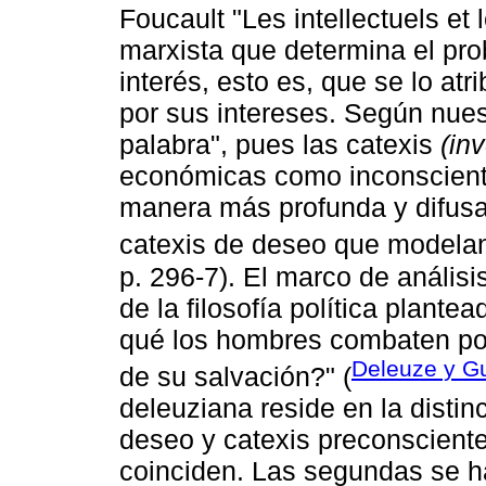
Foucault "Les intellectuels et 
marxista que determina el pr
interés, esto es, que se lo at
por sus intereses. Según nuest
palabra", pues las catexis
(in
económicas como inconscient
manera más profunda y difusa 
catexis de deseo que modelan 
p. 296-7). El marco de anális
de la filosofía política plante
qué los hombres combaten por
Deleuze y Gu
de su salvación?" (
deleuziana reside en la distin
deseo y catexis preconscient
coinciden. Las segundas se h