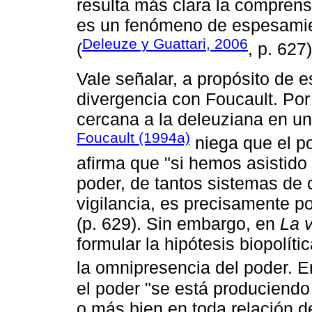
resulta más clara la comprens
es un fenómeno de espesamie
Deleuze y Guattari, 2006
(
, p. 627)
Vale señalar, a propósito de e
divergencia con Foucault. Por
cercana a la deleuziana en un
Foucault (1994a)
niega que el p
afirma que "si hemos asistido 
poder, de tantos sistemas de 
vigilancia, es precisamente p
(p. 629). Sin embargo, en
La v
formular la hipótesis biopolít
la omnipresencia del poder. E
el poder "se está produciendo
o más bien en toda relación d