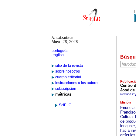
Actualizado en
Mayo 26, 2026
português
english
Búsqu
sitio de la revista
sobre nosotros
cuerpo editorial
Publicaci
instrucciones a los autores
Centro d
subscripción
José de
métricas
versión im
Misión
SciELO
Enunciaci
Francisc
Cultura.
de produc
lenguaje,
hacia in
artículos