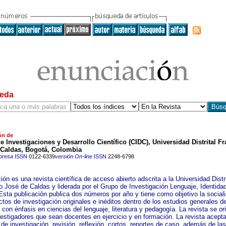
eda
ón de
e Investigaciones y Desarrollo Científico (CIDC), Universidad Distrital F
 Caldas, Bogotá, Colombia
presa
ISSN
0122-6339
versión On-line
ISSN
2248-6798
ón es una revista científica de acceso abierto adscrita a la Universidad Distri
o José de Caldas y liderada por el Grupo de Investigación Lenguaje, Identida
 Esta publicación publica dos números por año y tiene como objetivo la social
tos de investigación originales e inéditos dentro de los estudios generales de
 con énfasis en ciencias del lenguaje, literatura y pedagogía. La revista se or
vestigadores que sean docentes en ejercicio y en formación. La revista acept
 de investigación, revisión, reflexión, cortos, reportes de caso, además de las