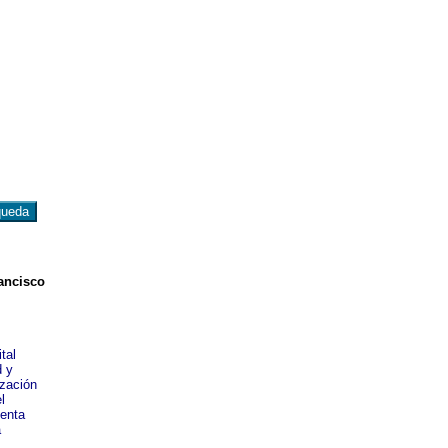
rancisco
tal
d y
ización
l
ienta
a